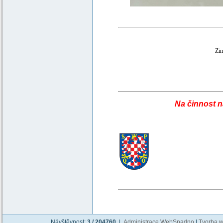
Zi
Na činnost 
Návštěvnost:
3 / 204760
|
Administrace WebSnadno
|
Tvorba w