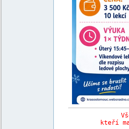
Vš
kteří m