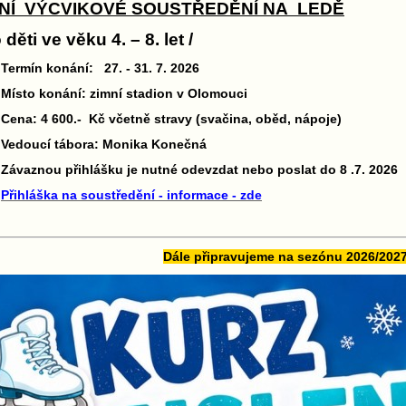
NÍ VÝCVIKOVÉ SOUSTŘEDĚNÍ NA LEDĚ
o děti ve věku 4. – 8. let /
Termín konání: 27. - 31. 7. 2026
Místo konání: zimní stadion v Olomouci
Cena: 4 600.- Kč včetně stravy (svačina, oběd, nápoje)
Vedoucí tábora: Monika Konečná
Závaznou přihlášku je nutné odevzdat nebo poslat do 8 .7. 2026
Přihláška na soustředění - informace - zde
Dále připravujeme na sezónu 2026/202