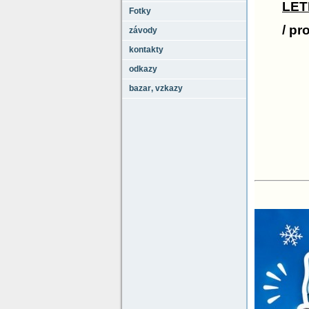
LET
Fotky
/ pr
závody
kontakty
odkazy
bazar‚ vzkazy