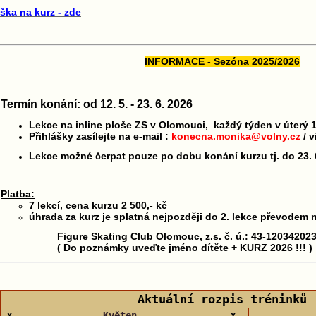
áška na kurz - zde
INFORMACE - Sezóna 2025/2026
Termín konání: od 12. 5. - 23. 6. 2026
Lekce na inline ploše ZS v Olomouci, každý týden v úterý 1
Přihlášky zasílejte na e-mail :
konecna.monika@volny.cz
/ 
Lekce možné čerpat pouze po dobu konání kurzu tj. do 23. 
Platba:
7 lekcí, cena kurzu 2 500,- kč
úhrada za kurz je splatná nejpozději do 2. lekce převodem n
Figure Skating Club Olomouc, z.s. č. ú.: 43-12034202
(
Do poznámky uveďte jméno dítěte + KURZ 2026 !!!
)
Aktuální rozpis tréninků
Květen
x.
x.