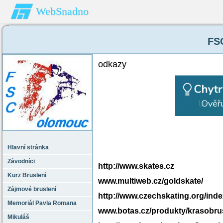
WebSnadno
FS
odkazy
Hlavní stránka
Závodníci
http://www.skates.cz
Kurz Bruslení
www.multiweb.cz/goldskate/
Zájmové bruslení
http://www.czechskating.org/in
Memoriál Pavla Romana
www.botas.cz/produkty/krasobrus
Mikuláš