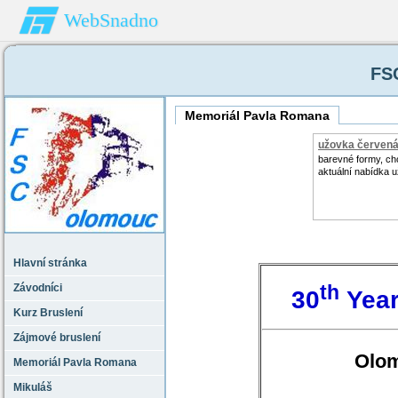
WebSnadno
FS
Memoriál Pavla Romana
užovka červen
barevné formy, ch
aktuální nabídka 
Hlavní stránka
th
Závodníci
30
Yea
Kurz Bruslení
Zájmové bruslení
Olom
Memoriál Pavla Romana
Mikuláš