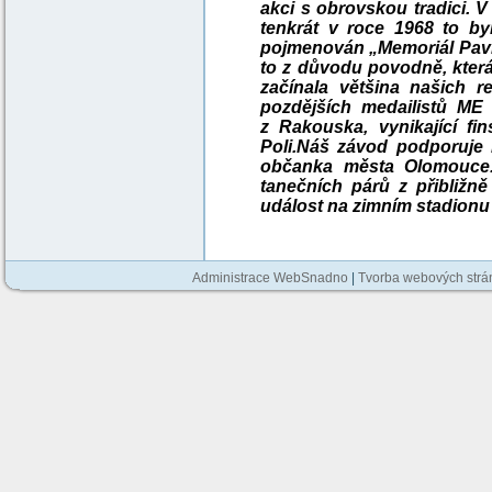
akci s obrovskou tradici. V
tenkrát v roce 1968 to b
pojmenován „Memoriál Pavla
to z důvodu povodně, která
začínala většina našich r
pozdějších medailistů ME
z Rakouska, vynikající f
Poli.
Náš závod podporuje 
občanka města Olomouce.
tanečních párů z přibližně
událost na zimním stadionu
Administrace WebSnadno
|
Tvorba webových str