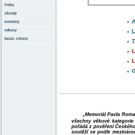
Fotky
závody
A
kontakty
odkazy
L
bazar‚ vzkazy
T
L
L
G
„Memoriál Pavla Roman
všechny věkové kategorie z
pořádá z pověření Českého
soutěží se podle mezinárod