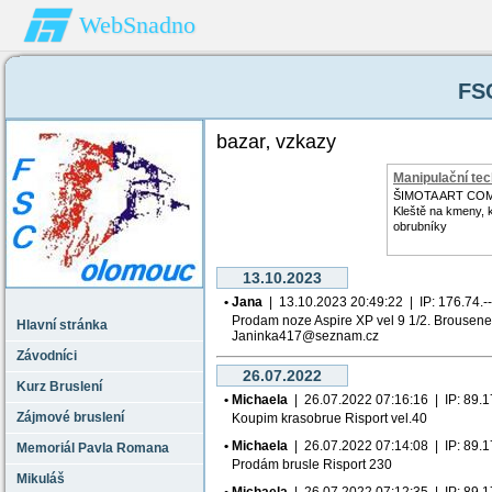
WebSnadno
FS
bazar‚ vzkazy
Manipulační tec
ŠIMOTA ART CO
Kleště na kmeny, 
obrubníky
13.10.2023
• Jana
| 13.10.2023 20:49:22 | IP: 176.74.---
Prodam noze Aspire XP vel 9 1/2. Brousene 
Hlavní stránka
Janinka417@seznam.cz
Závodníci
26.07.2022
Kurz Bruslení
• Michaela
| 26.07.2022 07:16:16 | IP: 89.177
Zájmové bruslení
Koupim krasobrue Risport vel.40
• Michaela
| 26.07.2022 07:14:08 | IP: 89.177
Memoriál Pavla Romana
Prodám brusle Risport 230
Mikuláš