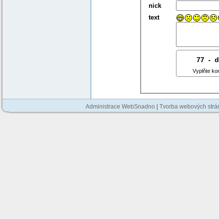
nick
text
77
8
-
7
Vyplňte ko
Administrace WebSnadno
|
Tvorba webových str