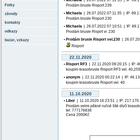
• Michaela
| 26.07.2022 07:12:35 | IP: 89.177
Fotky
Prodám brusle Risport 239
• Michaela
| 26.07.2022 07:11:35 | IP: 89.177
závody
Prodám brusle Risport 230
kontakty
• Michaela
| 26.07.2022 07:10:51 | IP: 89.177
odkazy
Prodám brusle Rispirt vr. 230
• Prodám brusle Risport vel.230
| 26.07.202
bazar‚ vzkazy
Risport
22.11.2020
• Risport RF3
| 22.11.2020 09:20:15 | IP: 46.
koupim krasobrusle Risport RF3 vel. 40,2
• anonym
| 22.11.2020 00:22:14 | IP: 46.135.
koupim krasobrusle Risport vel. 40
11.10.2020
• Libor
| 11.10.2020 16:23:51 | IP: 217.170.--
Prodám velmi pěkné ručně šíté dívčí krasob
tel: 777176838
Cena 2000Kč